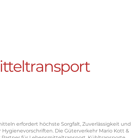
teltransport
–
uverlässig und
urgeführter
tteln erfordert höchste Sorgfalt, Zuverlässigkeit und
r Hygienevorschriften. Die Güterverkehr Mario Kott &
r Partner für Lebensmitteltransport, Kühltransporte