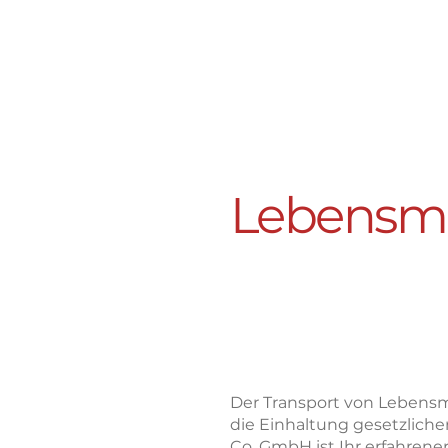
Lebensmit
sicher, z
temperat
Service
Der Transport von Lebensmi
die Einhaltung gesetzliche
Co. GmbH ist Ihr erfahrene